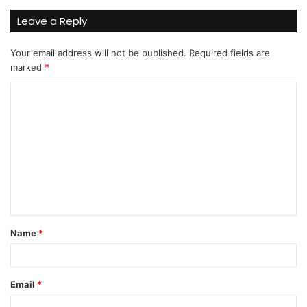
Leave a Reply
Your email address will not be published.
Required fields are
marked
*
C
o
m
m
e
n
t
Name
*
*
Email
*