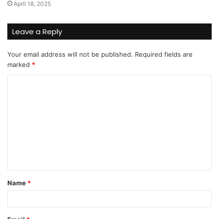
April 18, 2025
Leave a Reply
Your email address will not be published.
Required fields are
marked
*
C
o
m
m
e
n
t
Name
*
*