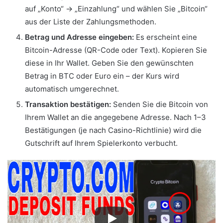
auf „Konto“ → „Einzahlung“ und wählen Sie „Bitcoin“
aus der Liste der Zahlungsmethoden.
Betrag und Adresse eingeben:
Es erscheint eine
Bitcoin-Adresse (QR-Code oder Text). Kopieren Sie
diese in Ihr Wallet. Geben Sie den gewünschten
Betrag in BTC oder Euro ein – der Kurs wird
automatisch umgerechnet.
Transaktion bestätigen:
Senden Sie die Bitcoin von
Ihrem Wallet an die angegebene Adresse. Nach 1–3
Bestätigungen (je nach Casino-Richtlinie) wird die
Gutschrift auf Ihrem Spielerkonto verbucht.