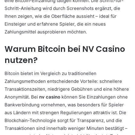
eine Bitcoin-Einzahlung tätigen können. Die Schritt-für-
Schritt-Anleitung wird durch Screenshots ergänzt, die
Ihnen zeigen, wie die Oberfläche aussieht – ideal für
Einsteiger und erfahrene Spieler, die ein neues
Zahlungsmittel ausprobieren möchten.
Warum Bitcoin bei NV Casino
nutzen?
Bitcoin bietet im Vergleich zu traditionellen
Zahlungsmethoden entscheidende Vorteile: schnellere
Transaktionszeiten, niedrigere Gebühren und eine höhere
Anonymität. Bei
nv casino
können Sie Einzahlungen ohne
Bankverbindung vornehmen, was besonders für Spieler
aus Ländern mit strengen Regulierungen attraktiv ist. Die
Blockchain-Technologie sorgt für Transparenz, und die
Transaktionen sind innerhalb weniger Minuten bestätigt –