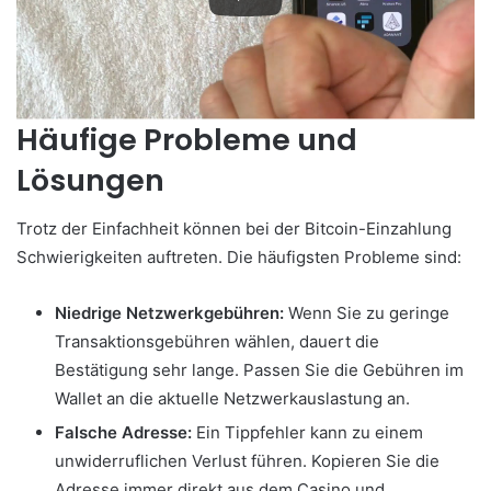
Häufige Probleme und
Lösungen
Trotz der Einfachheit können bei der Bitcoin-Einzahlung
Schwierigkeiten auftreten. Die häufigsten Probleme sind:
Niedrige Netzwerkgebühren:
Wenn Sie zu geringe
Transaktionsgebühren wählen, dauert die
Bestätigung sehr lange. Passen Sie die Gebühren im
Wallet an die aktuelle Netzwerkauslastung an.
Falsche Adresse:
Ein Tippfehler kann zu einem
unwiderruflichen Verlust führen. Kopieren Sie die
Adresse immer direkt aus dem Casino und