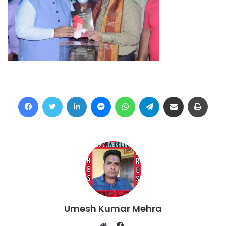
Facebook
Twitter
LinkedIn
Messenger
WhatsApp
Telegram
Share via Email
Print
Umesh Kumar Mehra
Facebook