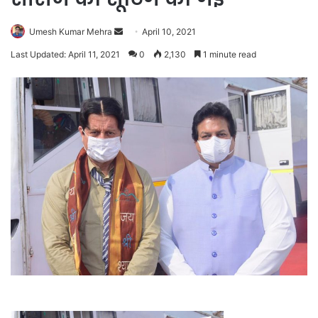
Send
Umesh Kumar Mehra
April 10, 2021
an
Last Updated: April 11, 2021
0
2,130
1 minute read
email