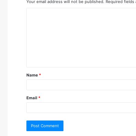
Your email address will not be published.
Required fields
C
o
m
m
e
n
t
Name
*
*
Email
*