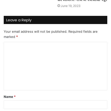
June 19, 2023
Leave a Reply
Your email address will not be published.
Required fields are
marked
*
C
o
m
m
e
n
t
Name
*
*