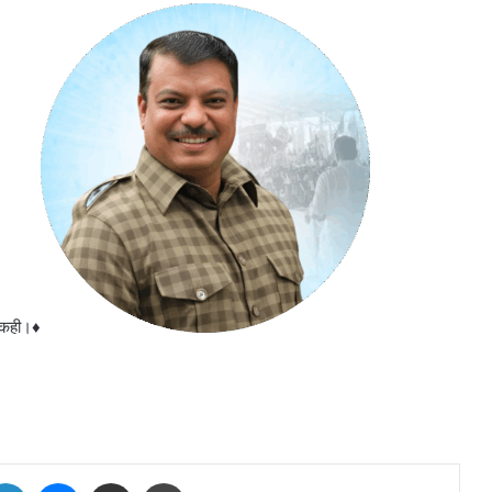
ी कही।♦
tter
LinkedIn
Messenger
Share via Email
Print