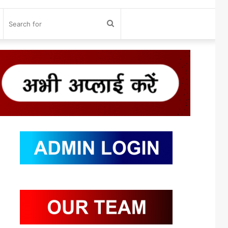
og
Search
n
for