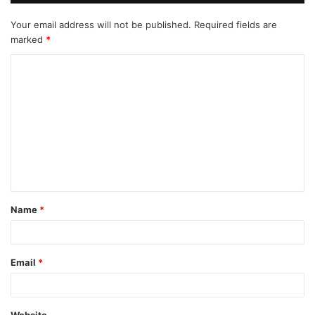
Your email address will not be published.
Required fields are
marked
*
C
o
m
m
e
n
t
Name
*
*
Email
*