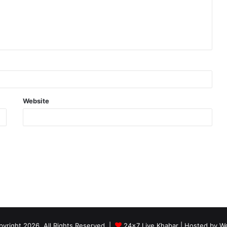
Website
yright 2026, All Rights Reserved |
24x7 Live Khabar
| Hosted by
We