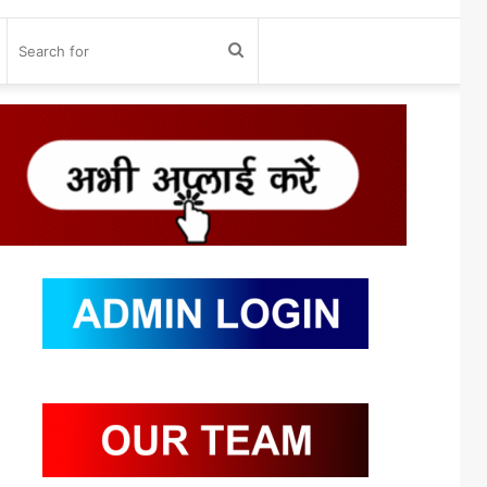
og
Search
n
for