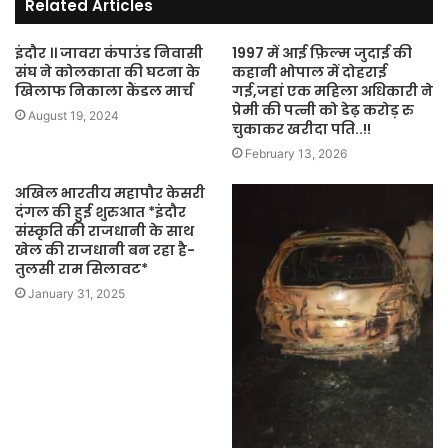
Related Articles
इंदौर ।। जावरा कंपाउंड निवासी
1997 में आई फ़िल्म जुदाई की
संघ ने कोलकाता की घटना के
कहानी भोपाल में दोहराई
खिलाफ निकाला कैंडल मार्च
गई,जहां एक महिला अधिकारी ने
प्रेमी की पत्नी को डेढ़ करोड़ रु
August 19, 2024
चुकाकर खरीदा पति..!!
February 13, 2026
अखिल भारतीय महापौर केसरी
दंगल की हुई शुरुआत *इंदौर
संस्कृति की राजधानी के साथ
खेल की राजधानी बन रहा है-
तुलसी राम सिलावट*
January 31, 2025