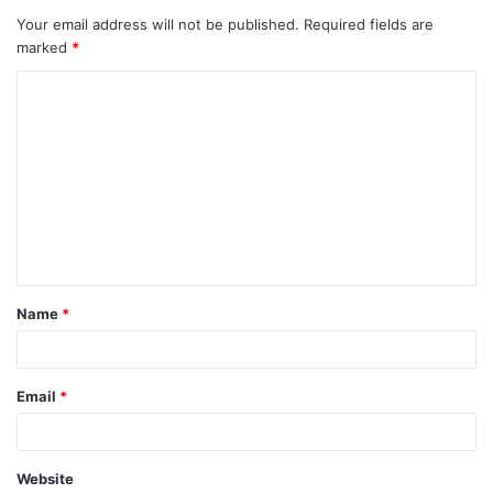
Your email address will not be published.
Required fields are
marked
*
C
o
m
m
e
n
t
Name
*
*
Email
*
Website