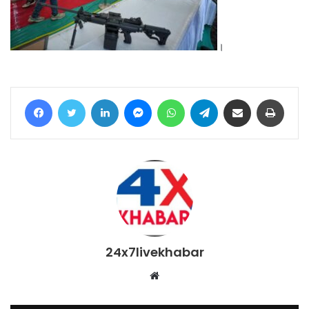
।
Facebook
Twitter
LinkedIn
Messenger
WhatsApp
Telegram
Share via Email
Print
24x7livekhabar
Website