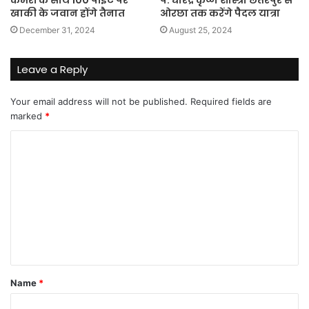
कैमरों के साथ 100 पॉइंट पर
पं. धीरेंद्र कृष्ण शास्त्री छतरपुर से
खाकी के जवान होंगे तैनात
ओरछा तक करेंगे पैदल यात्रा
December 31, 2024
August 25, 2024
Leave a Reply
Your email address will not be published.
Required fields are
marked
*
C
o
m
m
e
n
t
Name
*
*