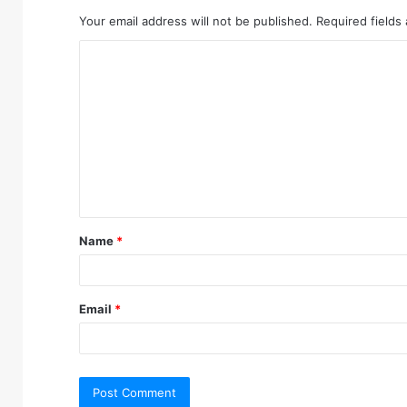
Your email address will not be published.
Required fields
C
o
m
m
e
n
t
Name
*
*
Email
*