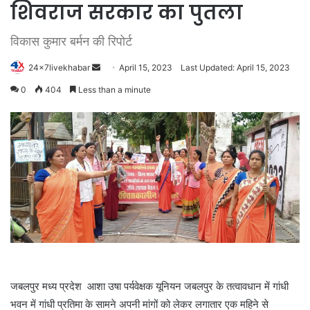
शिवराज सरकार का पुतला
विकास कुमार बर्मन की रिपोर्ट
Send
24x7livekhabar
April 15, 2023
Last Updated: April 15, 2023
an
0
404
Less than a minute
email
जबलपुर मध्य प्रदेश आशा उषा पर्यवेक्षक यूनियन जबलपुर के तत्वावधान में गांधी
भवन में गांधी प्रतिमा के सामने अपनी मांगों को लेकर लगातार एक महिने से