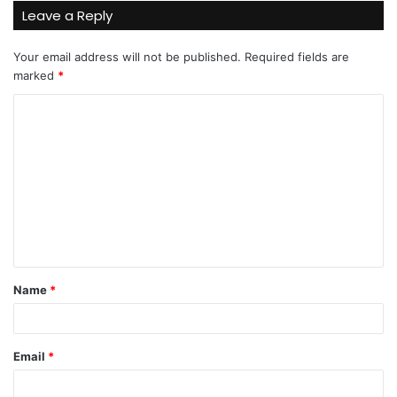
Leave a Reply
Your email address will not be published.
Required fields are
marked
*
C
o
m
m
e
n
t
Name
*
*
Email
*