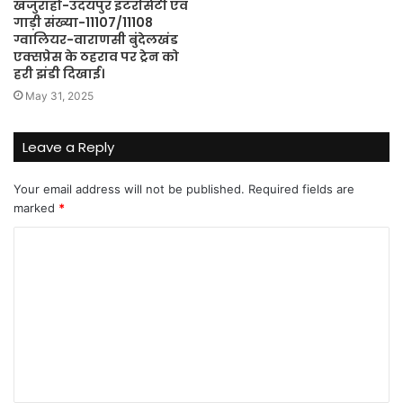
खजुराहो-उदयपुर इंटरसिटी एवं
गाड़ी संख्या-11107/11108
ग्वालियर-वाराणसी बुंदेलखंड
एक्सप्रेस के ठहराव पर ट्रेन को
हरी झंडी दिखाई।
May 31, 2025
Leave a Reply
Your email address will not be published.
Required fields are
marked
*
C
o
m
m
e
n
t