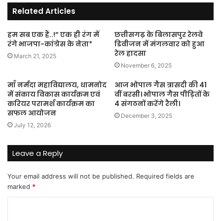
Related Articles
हम सब एक हैं..!” एक ही रंग में
छत्तीसगढ़ के बिलासपुर रेलवे
रंगे भाजपा-कांग्रेस के नेता*
डिवीजन में मंगलवार को हुआ
रेल हादसा
March 21, 2025
November 6, 2025
माँ नर्मदा महाविद्यालय, धामनोद
आज भोपाल गैस त्रासदी की 41
में संकाय विकास कार्यक्रम एवं
वीं बरसी। भोपाल गैस पीड़ितों के
करियर परामर्श कार्यक्रम का
4 संगठनों करेंगे रैली।
सफल आयोजन
December 3, 2025
July 12, 2026
Leave a Reply
Your email address will not be published.
Required fields are
marked
*
C
o