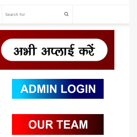
og
Search
n
for