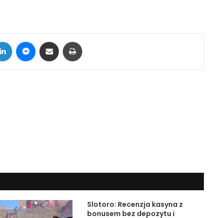
tter
LinkedIn
Messenger
Share via Email
Print
Slotoro: Recenzja kasyna z
bonusem bez depozytu i