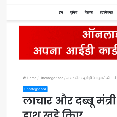
होम
दुनिया
नेशनल
इंटरनेशनल
Home
/
Uncategorized
/
लाचार और दब्बू मंत्री ने मछुआरों की मांगो
Uncategorized
लाचार और दब्बू मंत्र
हाथ खड़े किए