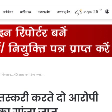
℃
25
L
मनोरंजन
छत्तीसगढ़
मध्य प्रदेश
उत्तर प्रदेश
Bhopal
I
रोपी गिरफ्तार…40 लाख का गांजा जप्त….
ी तस्करी करते दो आरोपी