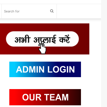
og
Search
n
for