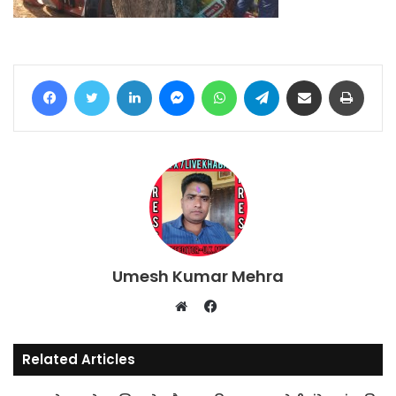
Facebook
Twitter
LinkedIn
Messenger
WhatsApp
Telegram
Share via Email
Print
Umesh Kumar Mehra
Facebook
Website
Related Articles