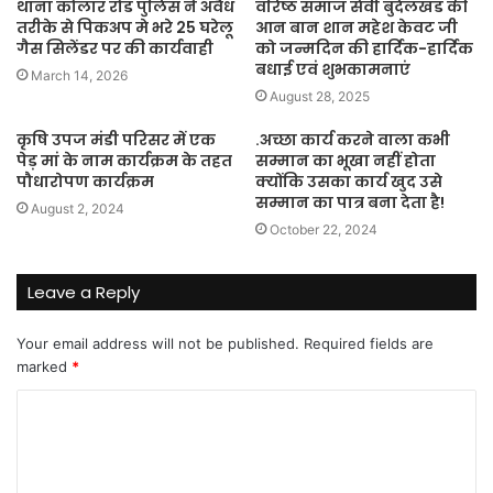
थाना कोलार रोड पुलिस ने अवैध
वरिष्ठ समाज सेवी बुंदेलखंड की
तरीके से पिकअप मे भरे 25 घरेलू
आन बान शान महेश केवट जी
गैस सिलेंडर पर की कार्यवाही
को जन्मदिन की हार्दिक-हार्दिक
बधाई एवं शुभकामनाएं
March 14, 2026
August 28, 2025
कृषि उपज मंडी परिसर में एक
.अच्छा कार्य करने वाला कभी
पेड़ मां के नाम कार्यक्रम के तहत
सम्मान का भूखा नहीं होता
पौधारोपण कार्यक्रम
क्योंकि उसका कार्य खुद उसे
सम्मान का पात्र बना देता है!
August 2, 2024
October 22, 2024
Leave a Reply
Your email address will not be published.
Required fields are
marked
*
C
o
m