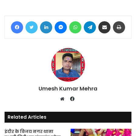
Facebook
Twitter
LinkedIn
Messenger
WhatsApp
Telegram
Share via Email
Print
Umesh Kumar Mehra
Facebook
Website
Related Articles
इंदौर के विजय नगर थाना