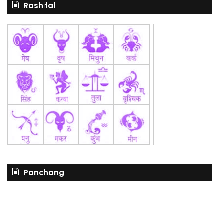
Rashifal
Panchang