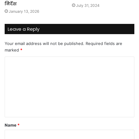
निर्देश
July 31, 2024
January 13, 2026
Leave a Reply
Your email address will not be published.
Required fields are
marked
*
C
o
m
m
e
n
t
Name
*
*