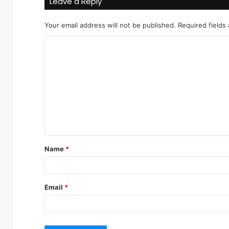
Leave a Reply
Your email address will not be published.
Required fields
C
o
m
m
e
n
t
Name
*
*
Email
*