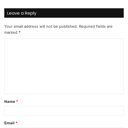
Leave a Reply
Your email address will not be published.
Required fields are
marked
*
C
o
m
m
e
n
t
Name
*
*
Email
*