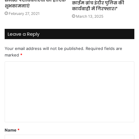
समस्त पदाधिकारियों को हार्दिक
क्राईम ब्रांच इंदौर पुलिस की
शुभकामनाएं
कार्यवाही में गिरफ्तार।*
February 27, 2021
March 13, 2025
Leave a Reply
Your email address will not be published.
Required fields are
marked
*
C
o
m
m
e
n
t
Name
*
*