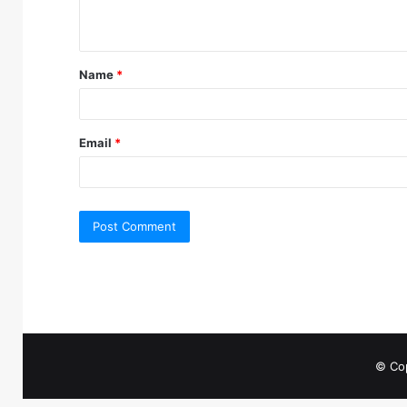
n
t
Name
*
*
Email
*
© Cop