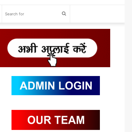
og
Search
n
for