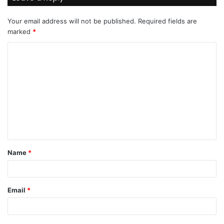
Your email address will not be published.
Required fields are
marked
*
C
o
m
m
e
n
t
Name
*
*
Email
*