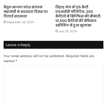
बैतूल भाजपा प्रदेश संगठन
तिहाड़ जेल में 125 कैदी
महामंत्री ने सदस्यता दिवस पर
एचआईवी पॉजिटिव, 200
दिलाई सदस्यता
कैदियों में सिल्फिस की बीमारी;
10,500 कैदियों की मेडिकल
September 26, 2024
स्क्रीनिंग में हुआ खुलासा
July 28, 2024
Leave a Reply
Your email address will not be published.
Required fields are
marked
*
C
o
m
m
e
n