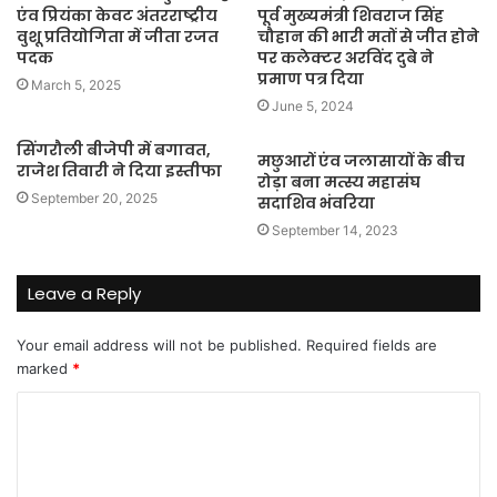
एंव प्रियंका केवट अंतरराष्ट्रीय
पूर्व मुख्यमंत्री शिवराज सिंह
वुशू प्रतियोगिता में जीता रजत
चौहान की भारी मतों से जीत होने
पदक
पर कलेक्टर अरविंद दुबे ने
प्रमाण पत्र दिया
March 5, 2025
June 5, 2024
सिंगरौली बीजेपी में बगावत,
मछुआरों एंव जलासायों के बीच
राजेश तिवारी ने दिया इस्तीफा
रोड़ा बना मत्स्य महासंघ
September 20, 2025
सदाशिव भंवरिया
September 14, 2023
Leave a Reply
Your email address will not be published.
Required fields are
marked
*
C
o
m