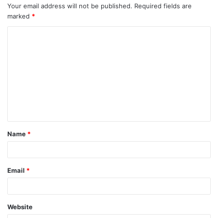
Your email address will not be published.
Required fields are
marked
*
C
o
m
m
e
n
t
Name
*
*
Email
*
Website