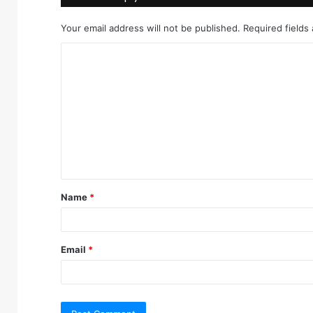
Your email address will not be published.
Required fields
C
o
m
m
e
n
t
Name
*
*
Email
*