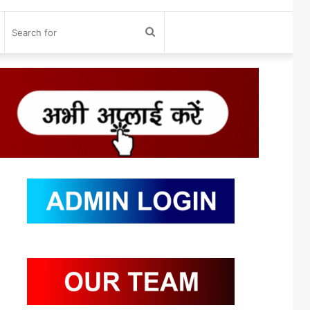
og
Search
n
for