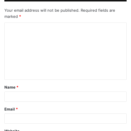
Your email address will not be published.
Required fields are
marked
*
C
o
m
m
e
n
t
Name
*
*
Email
*