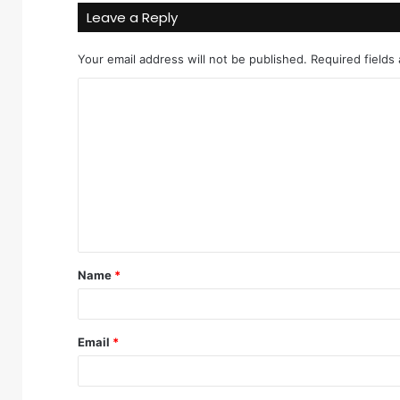
Leave a Reply
Your email address will not be published.
Required fields
C
o
m
m
e
n
t
Name
*
*
Email
*