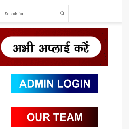
og
Search
n
for