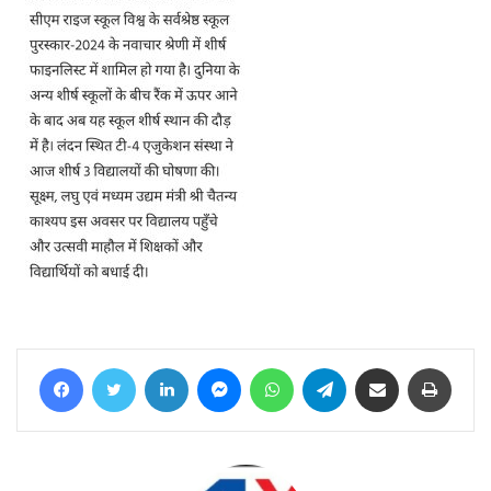
Facebook
Twitter
LinkedIn
Messenger
WhatsApp
Telegram
Share via Email
Print