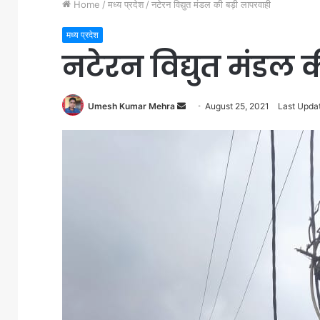
Home
/
मध्य प्रदेश
/
नटेरन विद्युत मंडल की बड़ी लापरवाही
मध्य प्रदेश
नटेरन विद्युत मंडल 
Send
Umesh Kumar Mehra
August 25, 2021
Last Updat
an
email