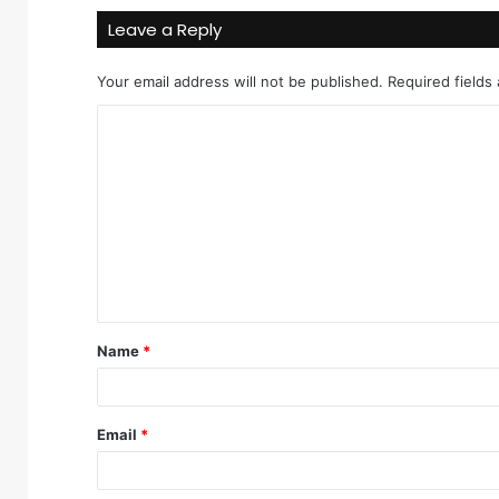
Leave a Reply
Your email address will not be published.
Required fields
C
o
m
m
e
n
t
Name
*
*
Email
*