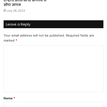
राष्ट्रीय क्रांति मोर्चा संगठन ने
सौंपा ज्ञापन
July 28, 2023
Leave a Reply
Your email address will not be published.
Required fields are
marked
*
C
o
m
m
e
n
t
Name
*
*