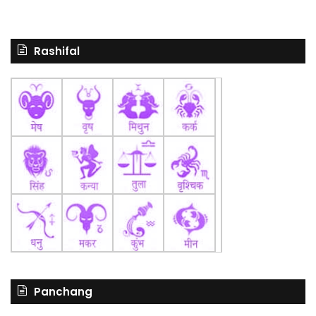
Rashifal
Panchang