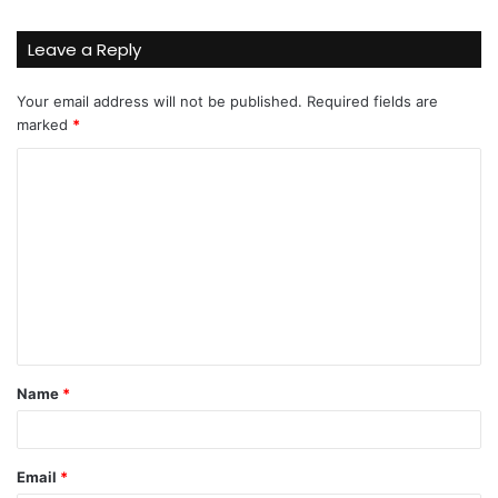
Leave a Reply
Your email address will not be published.
Required fields are
marked
*
C
o
m
m
e
n
t
Name
*
*
Email
*