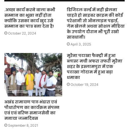
.अच्छा कार्य करने वाला कभी
डिजिटल वर्ल्ड में नही झेलना
सम्मान का भूखा नहीं होता
चाहते हो साइबर क्राइम की कोई
क्योंकि उसका कार्य खुद उसे
परेशानी तो ऑनलाइन पढ़ाई,
सम्मान का पात्र बना देता है!
गेम खेलने अथवा सोशल मीडिया
के उपयोग दौरान भी पूरी रखो
October 22, 2024
सावधानी।
April 3, 2025
मुरैना पटाखा फैक्ट्री में हुआ
ब्लास्ट मची अफरा तफरी मुरैना
शहर के इस्लामपुरा में एक
पटाखा गोदाम में हुआ बड़ा
धमाका
October 19, 2024
अखंड रामायण पाठ भंडारा एवं
पौधारोपण का कार्यक्रम संपन्न
एवं एवं वरिष्ठ समाजसेवी का
मनाया जन्मदिवस
September 8, 2021