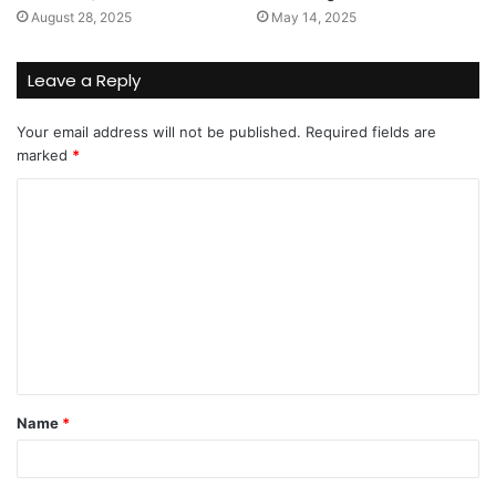
August 28, 2025
May 14, 2025
Leave a Reply
Your email address will not be published.
Required fields are
marked
*
C
o
m
m
e
n
t
Name
*
*