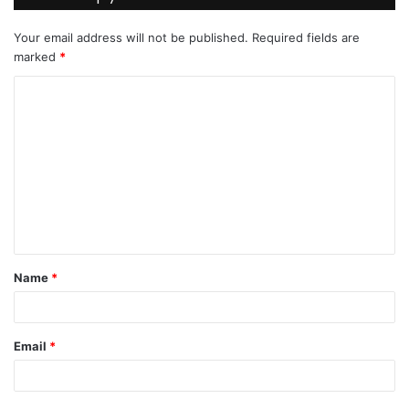
Your email address will not be published.
Required fields are
marked
*
C
o
m
m
e
n
t
Name
*
*
Email
*