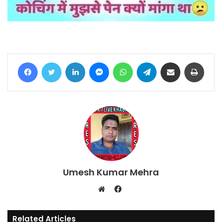
Facebook
Twitter
LinkedIn
Messenger
WhatsApp
Telegram
Share via Email
Print
Umesh Kumar Mehra
Facebook
Website
Related Articles