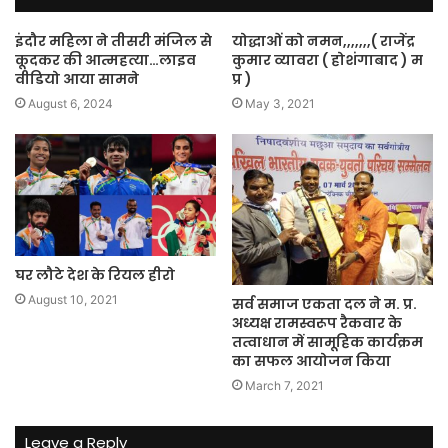
इंदौर महिला ने तीसरी मंजिल से
योद्धाओं को नमन,,,,,,,( राजेंद्र
कूदकर की आत्महत्या…लाइव
कुमार व्यावरा ( होशंगाबाद ) म
वीडियो आया सामने
प्र )
August 6, 2024
May 3, 2021
घर लौटे देश के रियल हीरो
August 10, 2021
सर्व समाज एकता दल ने म. प्र.
अध्यक्ष रामस्वरूप रैकवार के
तत्वाधान में सामूहिक कार्यक्रम
का सफल आयोजन किया
March 7, 2021
Leave a Reply