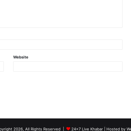
Website
yright 2026, All Rights Reserved |
24x7 Live Khabar
| Hosted by
We