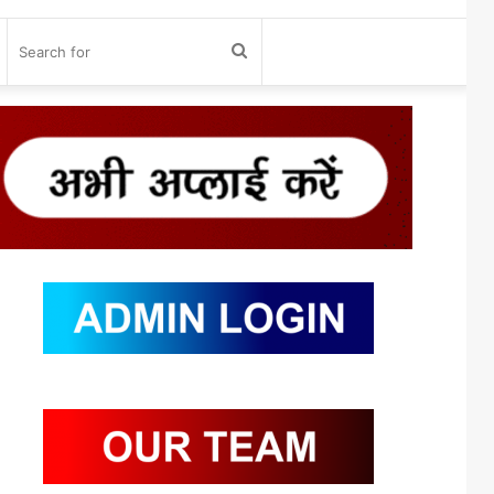
og
Search
n
for