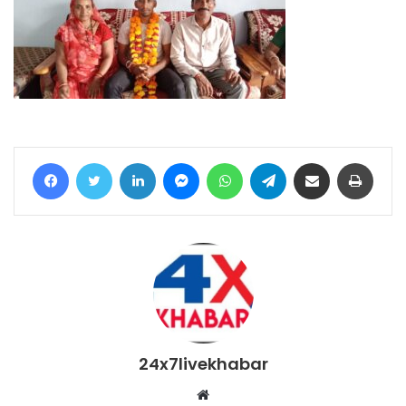
Facebook
Twitter
LinkedIn
Messenger
WhatsApp
Telegram
Share via Email
Print
24x7livekhabar
Website