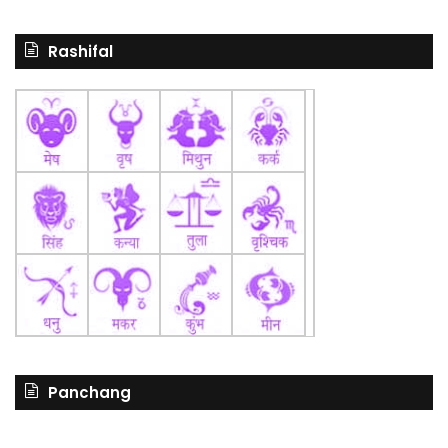
Rashifal
Panchang