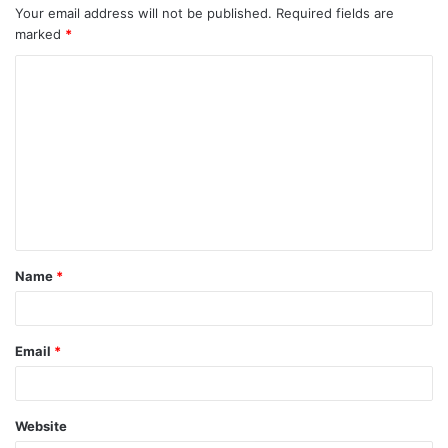
Your email address will not be published.
Required fields are
marked
*
C
o
m
m
e
n
t
Name
*
*
Email
*
Website