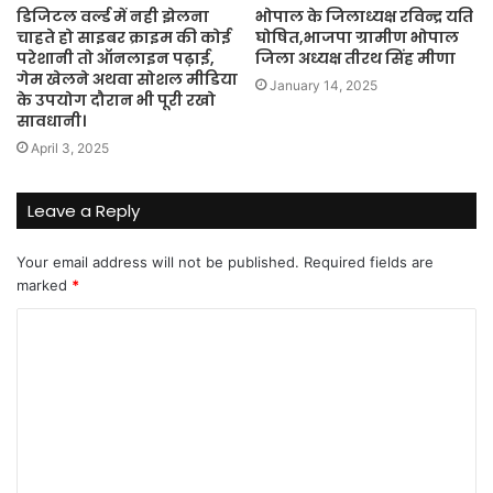
डिजिटल वर्ल्ड में नही झेलना
भोपाल के जिलाध्यक्ष रविन्द्र यति
चाहते हो साइबर क्राइम की कोई
घोषित,भाजपा ग्रामीण भोपाल
परेशानी तो ऑनलाइन पढ़ाई,
जिला अध्यक्ष तीरथ सिंह मीणा
गेम खेलने अथवा सोशल मीडिया
January 14, 2025
के उपयोग दौरान भी पूरी रखो
सावधानी।
April 3, 2025
Leave a Reply
Your email address will not be published.
Required fields are
marked
*
C
o
m
m
e
n