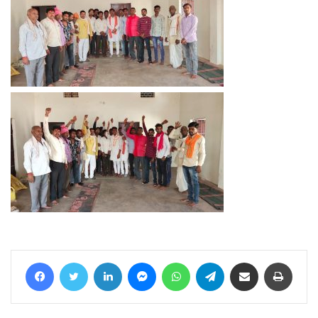
Facebook
Twitter
LinkedIn
Messenger
WhatsApp
Telegram
Share via Email
Print