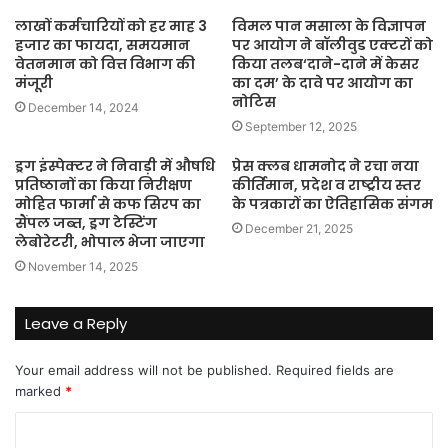
लाखों कर्मचारियों को हर माह 3
विमल पान मसाला के विज्ञापन
हजार का फायदा, समयमान
पर आयोग ने बॉलीवुड एक्टरों को
वेतनमान को वित्त विभाग की
किया तलब‘दाने-दाने में केसर
मंजूरी
का दम’ के दावे पर आयोग का
नोटिस
December 14, 2024
September 12, 2025
ड्रग इंस्पेक्टर ने निवाड़ी में औषधि
प्रेस क्लब धामनोद ने रचा नया
प्रतिष्ठानों का किया निरीक्षण
कीर्तिमान, प्रदेश व राष्ट्रीय स्तर
मोहित फार्मा से कफ सिरप का
के पत्रकारों का ऐतिहासिक संगम
सैंपल जब्त, ड्रग टेस्टिंग
December 21, 2025
लेबोरेटरी, भोपाल भेजा जाएगा
November 14, 2025
Leave a Reply
Your email address will not be published.
Required fields are
marked
*
C