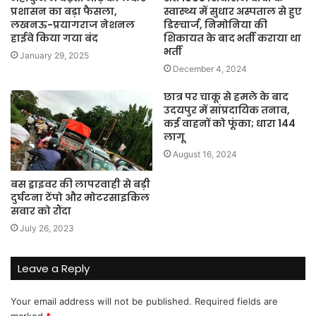
प्रशासन का बड़ा फैसला,
स्वास्थ्य में सुधार अस्पताल से हुए
लखनऊ-प्रयागराज नेशनल
डिस्चार्ज, निमोनिया की
हाईवे किया गया बंद
शिकायत के बाद भर्ती कराया था
भर्ती
January 29, 2025
December 4, 2024
छात्र पर चाकू से हमले के बाद
उदयपुर में सांप्रदायिक तनाव,
कई वाहनों को फूंका; धारा 144
लागू
August 16, 2024
बस ड्राइवर की लापरवाही से बड़ी
दुर्घटना टेंपो और मोटरसाइकिल
सवार को रौंदा
July 26, 2023
Leave a Reply
Your email address will not be published.
Required fields are
marked
*