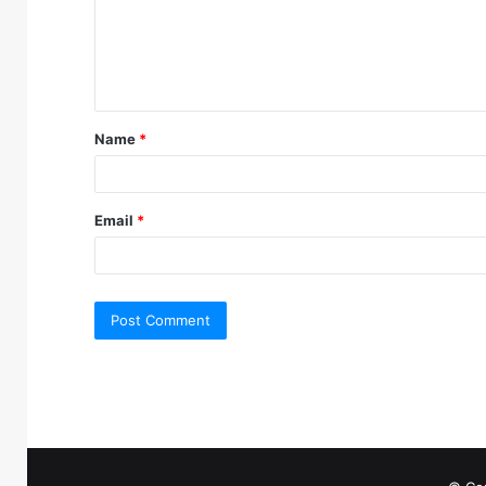
m
e
n
t
Name
*
*
Email
*