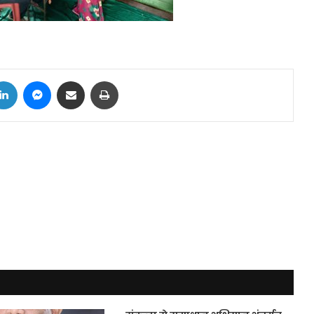
tter
LinkedIn
Messenger
Share via Email
Print