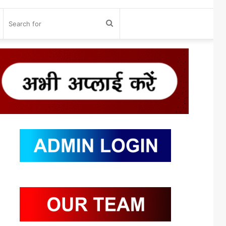
og
Search
n
for