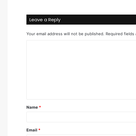
Leave a Reply
Your email address will not be published.
Required fields
C
o
m
m
e
n
t
Name
*
*
Email
*