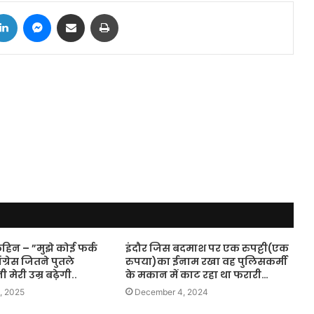
tter
LinkedIn
Messenger
Share via Email
Print
हिन – ”मुझे कोई फर्क
इंदौर जिस बदमाश पर एक रुपट्टी(एक
ंग्रेस जितने पुतले
रुपया)का ईनाम रखा वह पुलिसकर्मी
ेरी उम्र बढ़ेगी..
के मकान में काट रहा था फरारी…
, 2025
December 4, 2024