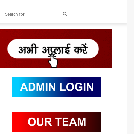
og
Search
n
for