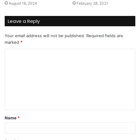
August 18, 2024
February 28, 2021
Leave a Reply
Your email address will not be published.
Required fields are
marked
*
C
o
m
m
e
n
t
Name
*
*