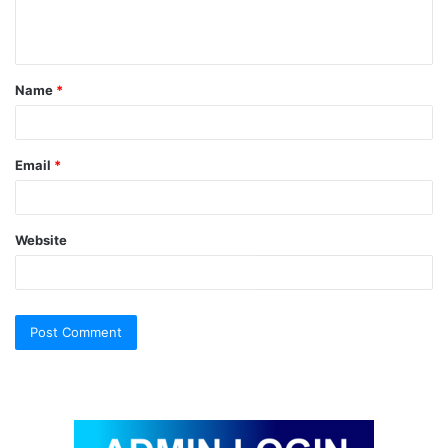
e
n
t
Name
*
*
Email
*
Website