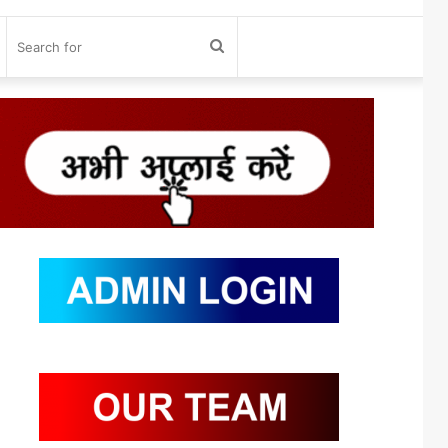
og
Search
n
for