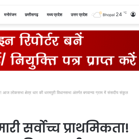
℃
24
L
मनोरंजन
छत्तीसगढ़
मध्य प्रदेश
उत्तर प्रदेश
Bhopal
I
! आज लोकसभा क्षेत्र धार की धरमपुरी विधानसभा अंतर्गत बगवान्या ग्राम में संसदीय संकुल
ी सर्वोच्च प्राथमिकता!